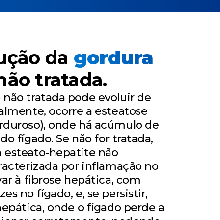
lução da
gordura
ão tratada.
 não tratada pode evoluir de
ialmente, ocorre a esteatose
orduroso), onde há acúmulo de
do fígado. Se não for tratada,
a esteato-hepatite não
aracterizada por inflamação no
var à fibrose hepática, com
es no fígado, e, se persistir,
 hepática, onde o fígado perde a