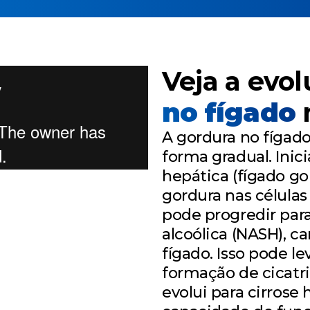
Veja a evo
no fígado
n
A gordura no fígado
forma gradual. Inic
hepática (fígado g
gordura nas células 
pode progredir par
alcoólica (NASH), c
fígado. Isso pode le
formação de cicatriz
evolui para cirrose