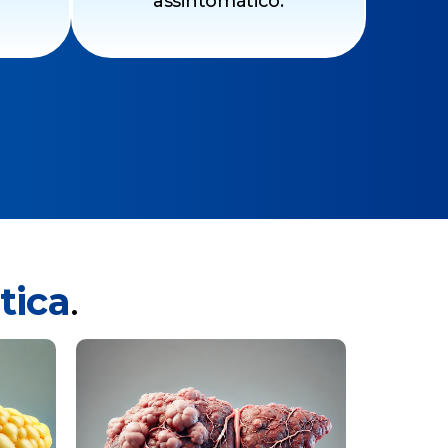
assintomático.
tica
.