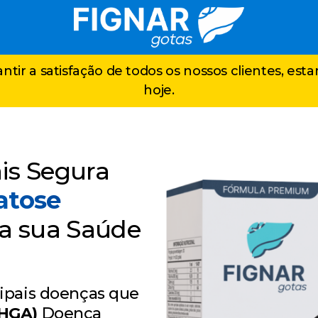
ntir a satisfação de todos os nossos clientes, est
hoje.
is Segura
atose
na sua Saúde
cipais doenças que
HGA)
Doença