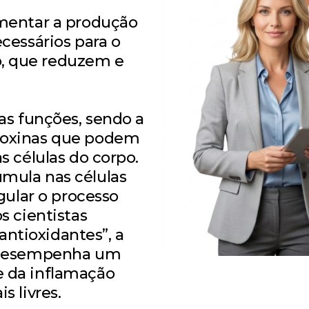
umentar a produção
ecessários para o
, que reduzem e
ias funções, sendo a
toxinas que podem
s células do corpo.
mula nas células
egular o processo
s cientistas
ntioxidantes”, a
e desempenha um
e da inflamação
s livres.