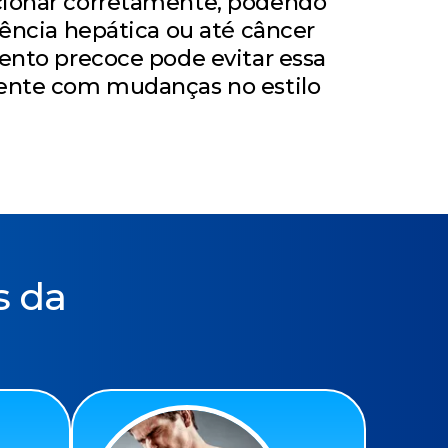
cionar corretamente, podendo
iência hepática ou até câncer
ento precoce pode evitar essa
ente com mudanças no estilo
s da