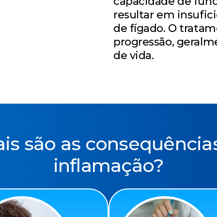
capacidade de fun
resultar em insufic
de fígado. O tratam
progressão, geralm
de vida.
is são as consequência
inflamação?