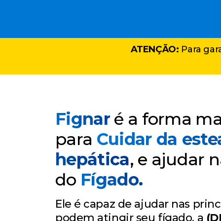
ATENÇÃO:
Para gara
Fignar
é a forma ma
para
Cuidar da este
hepática
, e ajudar 
do
Fígado.
Ele é capaz de ajudar nas prin
podem atingir seu fígado, a
(D