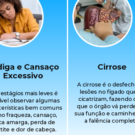
diga e Cansaço
Cirrose
Excessivo
A cirrose é o desfec
lesões no fígado qu
estágios mais leves é
cicatrizam, fazendo
ível observar algumas
que o órgão vá perd
terísticas bem comuns
sua função e caminhe
o fraqueza, cansaço,
a falência complet
ca amarga, perda de
tite e dor de cabeça.