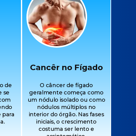
Cancêr no Fígado
ho de
O câncer de fígado
e se
geralmente começa como
 com
um nódulo isolado ou como
endo
nódulos múltiplos no
 para
interior do órgão. Nas fases
a.
iniciais, o crescimento
costuma ser lento e