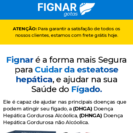
ATENÇÃO:
Para garantir a satisfação de todos os
nossos clientes, estamos com frete grátis hoje.
Fignar
é a forma mais Segura
para
Cuidar da esteatose
hepática
, e ajudar na sua
Saúde do
Fígado.
Ele é capaz de ajudar nas principais doenças que
podem atingir seu fígado, a
(DHGA)
Doença
Hepática Gordurosa Alcóolica,
(DHNGA)
Doença
Hepática Gordurosa não Alcóolica.