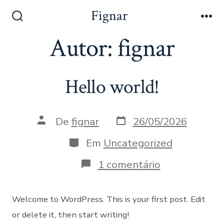
Ir
Fignar
direto
Alternar
Me
pesquisa
Autor:
fignar
para
o
conteúdo
Hello world!
Data
Autor
De
fignar
26/05/2026
do
do
post
post
Categorias
Em
Uncategorized
em
1 comentário
Hello
world!
Welcome to WordPress. This is your first post. Edit
or delete it, then start writing!